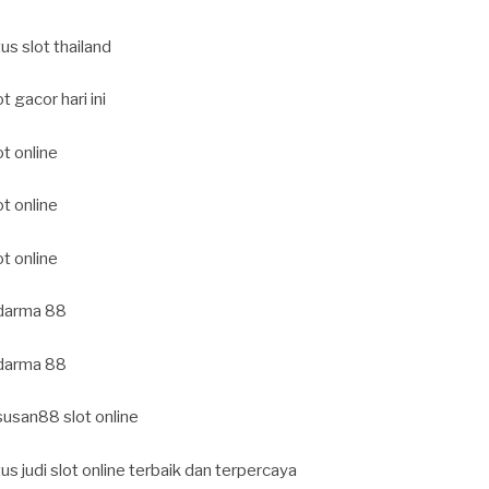
tus slot thailand
ot gacor hari ini
ot online
ot online
ot online
darma 88
darma 88
susan88 slot online
tus judi slot online terbaik dan terpercaya