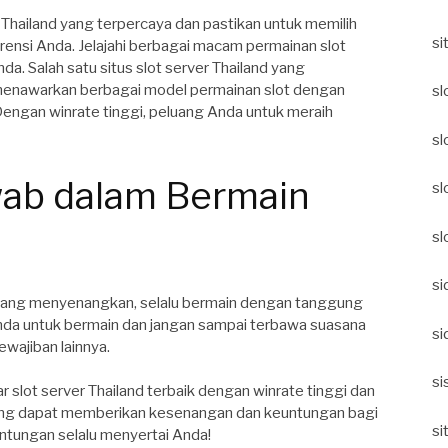
 Thailand yang terpercaya dan pastikan untuk memilih
si
rensi Anda. Jelajahi berbagai macam permainan slot
a. Salah satu situs slot server Thailand yang
menawarkan berbagai model permainan slot dengan
sl
 Dengan winrate tinggi, peluang Anda untuk meraih
sl
ab dalam Bermain
sl
sl
si
 yang menyenangkan, selalu bermain dengan tanggung
nda untuk bermain dan jangan sampai terbawa suasana
si
wajiban lainnya.
si
ar slot server Thailand terbaik dengan winrate tinggi dan
 yang dapat memberikan kesenangan dan keuntungan bagi
si
tungan selalu menyertai Anda!