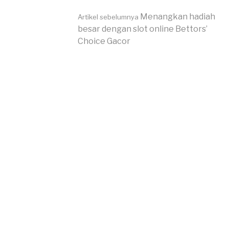
Lanjut
Menangkan hadiah
Artikel sebelumnya
besar dengan slot online Bettors’
Choice Gacor
Membaca