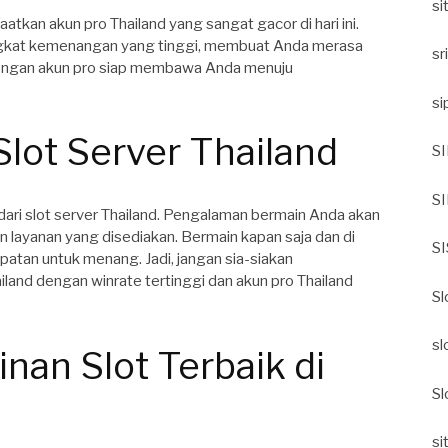
si
an akun pro Thailand yang sangat gacor di hari ini.
ngkat kemenangan yang tinggi, membuat Anda merasa
sr
d dengan akun pro siap membawa Anda menuju
si
lot Server Thailand
S
S
 dari slot server Thailand. Pengalaman bermain Anda akan
ayanan yang disediakan. Bermain kapan saja dan di
S
atan untuk menang. Jadi, jangan sia-siakan
land dengan winrate tertinggi dan akun pro Thailand
Sl
sl
an Slot Terbaik di
Sl
si