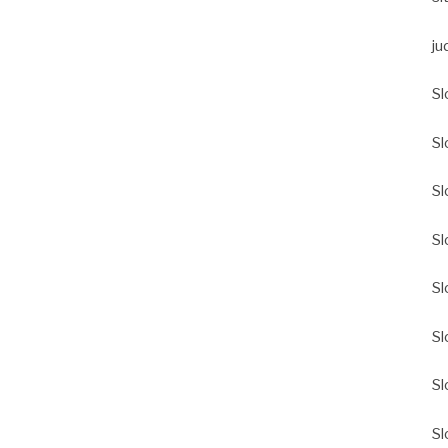
ju
Sl
Sl
Sl
Sl
Sl
Sl
Sl
Sl