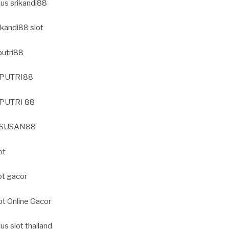
tus srikandi88
ikandi88 slot
putri88
IPUTRI88
IPUTRI 88
ISUSAN88
ot
ot gacor
ot Online Gacor
tus slot thailand