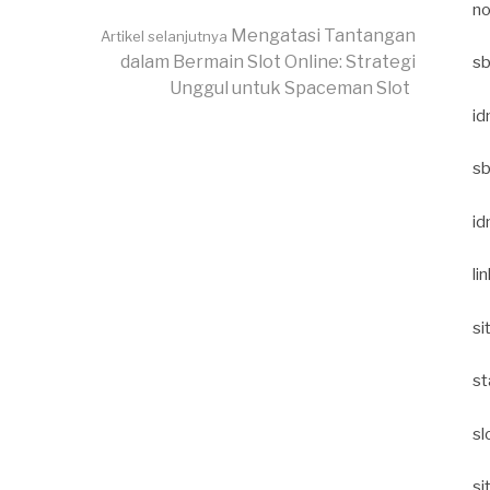
no
Mengatasi Tantangan
Artikel selanjutnya
dalam Bermain Slot Online: Strategi
s
Unggul untuk Spaceman Slot
id
s
id
li
si
st
sl
si