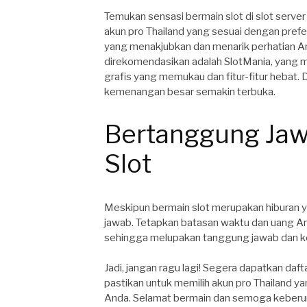
Temukan sensasi bermain slot di slot server
akun pro Thailand yang sesuai dengan prefe
yang menakjubkan dan menarik perhatian And
direkomendasikan adalah SlotMania, yang 
grafis yang memukau dan fitur-fitur hebat.
kemenangan besar semakin terbuka.
Bertanggung Jaw
Slot
Meskipun bermain slot merupakan hiburan
jawab. Tetapkan batasan waktu dan uang A
sehingga melupakan tanggung jawab dan ke
Jadi, jangan ragu lagi! Segera dapatkan daft
pastikan untuk memilih akun pro Thailand
Anda. Selamat bermain dan semoga keberun