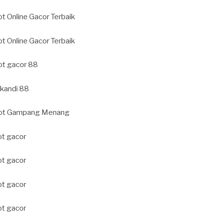
ot Online Gacor Terbaik
ot Online Gacor Terbaik
ot gacor 88
ikandi 88
lot Gampang Menang
ot gacor
ot gacor
ot gacor
ot gacor